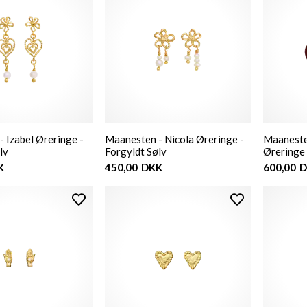
 Izabel Øreringe -
Maanesten - Nicola Øreringe -
Maaneste
lv
Forgyldt Sølv
Øreringe 
K
450,00
DKK
600,00
D