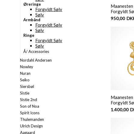
Øreringe
Maanesten -
Forgyldt Sølv
Forgyldt Sø
Sølv
950,00
DK
Armbånd
Forgyldt Sølv
Sølv
Ringe
Forgyldt Sølv
Sølv
Å/ Accessories
Nordahl Andersen
Nowley
Nuran
Seiko
Siersbøl
Sistie
Maanesten -
Sistie 2nd
Forgyldt Sø
Son of Noa
1.400,00
D
Spirit Icons
Thulemanden
Ulrich Design
Aagaard