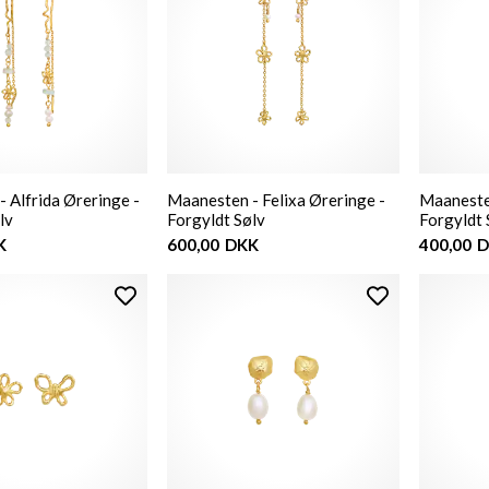
 Alfrida Øreringe -
Maanesten - Felixa Øreringe -
Maaneste
lv
Forgyldt Sølv
Forgyldt 
K
600,00
DKK
400,00
D