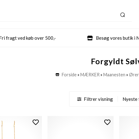
Fri fragt ved køb over 500,-
Besøg vores butik i 
Forgyldt Søl
Forside
»
MÆRKER
»
Maanesten
»
Ører
Filtrer visning