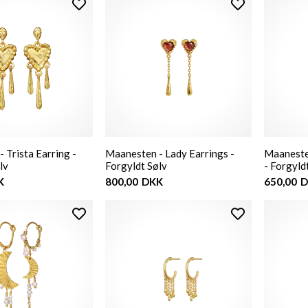
 Trista Earring -
Maanesten - Lady Earrings -
Maanesten
lv
Forgyldt Sølv
- Forgyld
K
800,00
DKK
650,00
D