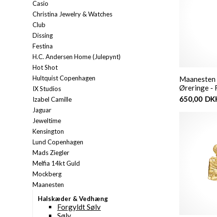
Casio
Christina Jewelry & Watches
Club
Dissing
Festina
H.C. Andersen Home (Julepynt)
Hot Shot
Hultquist Copenhagen
Maanesten 
Øreringe - 
IX Studios
650,00
DK
Izabel Camille
Jaguar
Jeweltime
Kensington
Lund Copenhagen
Mads Ziegler
Melfia 14kt Guld
Mockberg
Maanesten
Halskæder & Vedhæng
Forgyldt Sølv
Sølv