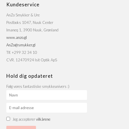
Kundeservice
AnZo Smykker & Ure
Postboks 1047, Nuuk Center
Imaneq 1, 3900 Nuuk, Grønland
www.anzo.gl
AnZo@smykker.gl
Tlf. +299 32 34 10
CVR. 12470924 Isit Optik ApS
Hold dig opdateret
Følg vores fantastiske smykkeunivers :)
Jeg accepterer
vilkårene