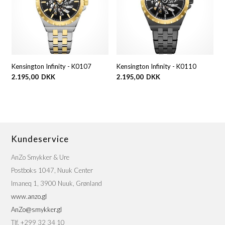
Kensington Infinity - K0107
Kensington Infinity - K0110
2.195,00
DKK
2.195,00
DKK
Kundeservice
AnZo Smykker & Ure
Postboks 1047, Nuuk Center
Imaneq 1, 3900 Nuuk, Grønland
www.anzo.gl
AnZo@smykker.gl
Tlf. +299 32 34 10