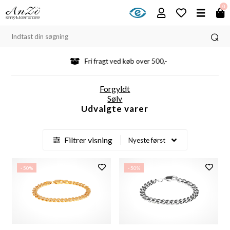
0
Fri fragt ved køb over 500,-
Forgyldt
Sølv
Udvalgte varer
Filtrer visning
- 50%
- 50%