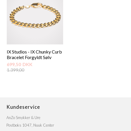
IX Studios - IX Chunky Curb
Bracelet Forgyldt Sølv
699,50
DKK
1.399,00
Kundeservice
AnZo Smykker & Ure
Postboks 1047, Nuuk Center