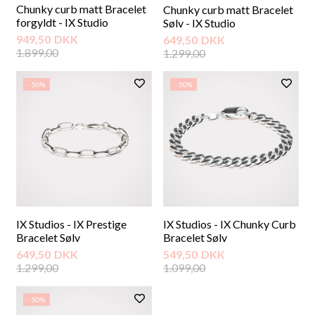
Chunky curb matt Bracelet
Chunky curb matt Bracelet
forgyldt - IX Studio
Sølv - IX Studio
949,50
DKK
649,50
DKK
1.899,00
1.299,00
- 50%
- 50%
IX Studios - IX Prestige
IX Studios - IX Chunky Curb
Bracelet Sølv
Bracelet Sølv
649,50
DKK
549,50
DKK
1.299,00
1.099,00
- 50%