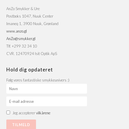
AnZo Smykker & Ure
Postboks 1047, Nuuk Center
Imaneq 1, 3900 Nuuk, Grønland
www.anzo.gl
AnZo@smykker.gl
Tlf. +299 32 34 10
CVR. 12470924 Isit Optik ApS
Hold dig opdateret
Følg vores fantastiske smykkeunivers :)
Jeg accepterer
vilkårene