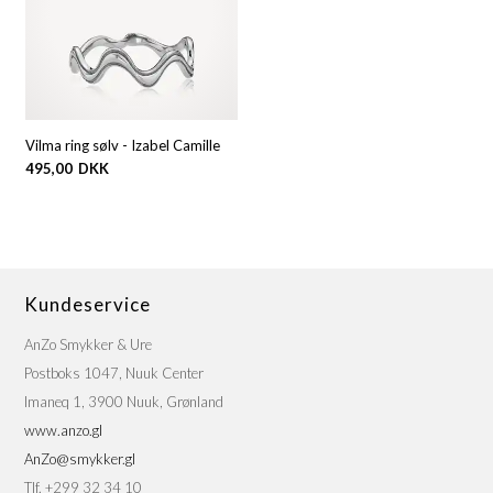
Vilma ring sølv - Izabel Camille
495,00
DKK
Kundeservice
AnZo Smykker & Ure
Postboks 1047, Nuuk Center
Imaneq 1, 3900 Nuuk, Grønland
www.anzo.gl
AnZo@smykker.gl
Tlf. +299 32 34 10