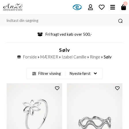
0
Fri fragt ved køb over 500,-
Sølv
Forside
»
MÆRKER
»
Izabel Camille
»
Ringe
»
Sølv
Filtrer visning