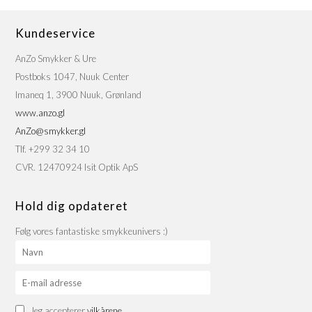
Kundeservice
AnZo Smykker & Ure
Postboks 1047, Nuuk Center
Imaneq 1, 3900 Nuuk, Grønland
www.anzo.gl
AnZo@smykker.gl
Tlf. +299 32 34 10
CVR. 12470924 Isit Optik ApS
Hold dig opdateret
Følg vores fantastiske smykkeunivers :)
Jeg accepterer
vilkårene