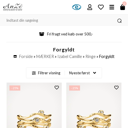
0
Fri fragt ved køb over 500,-
Forgyldt
Forside
»
MÆRKER
»
Izabel Camille
»
Ringe
»
Forgyldt
Filtrer visning
- 25%
- 25%