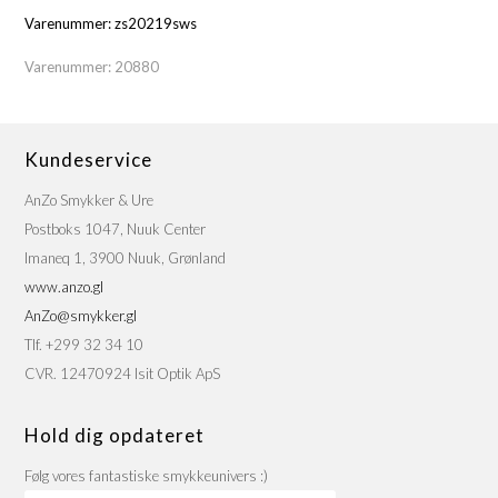
Varenummer: zs20219sws
Varenummer:
20880
Kundeservice
AnZo Smykker & Ure
Postboks 1047, Nuuk Center
Imaneq 1, 3900 Nuuk, Grønland
www.anzo.gl
AnZo@smykker.gl
Tlf. +299 32 34 10
CVR. 12470924 Isit Optik ApS
Hold dig opdateret
Følg vores fantastiske smykkeunivers :)