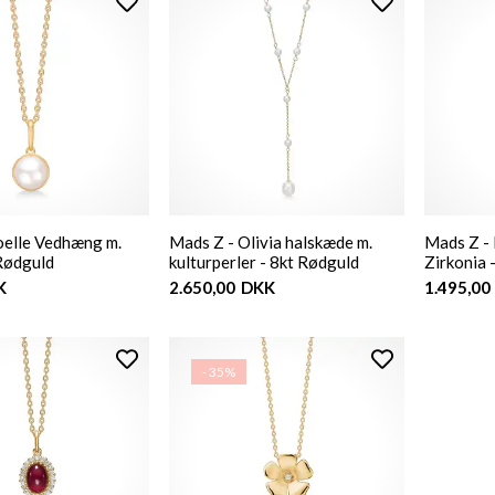
oelle Vedhæng m.
Mads Z - Olivia halskæde m.
Mads Z -
 Rødguld
kulturperler - 8kt Rødguld
Zirkonia 
K
2.650,00
DKK
1.495,00
- 35%