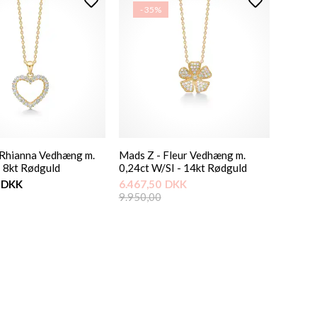
- 35%
 Rhianna Vedhæng m.
Mads Z - Fleur Vedhæng m.
- 8kt Rødguld
0,24ct W/SI - 14kt Rødguld
DKK
6.467,50
DKK
9.950,00