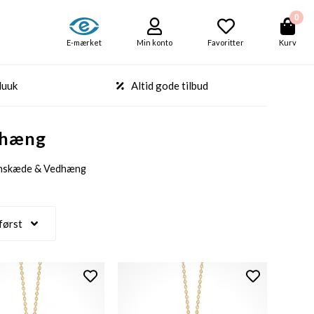
0
E-mærket
Min konto
Favoritter
Kurv
Nuuk
Altid gode tilbud
dhæng
nskæde & Vedhæng