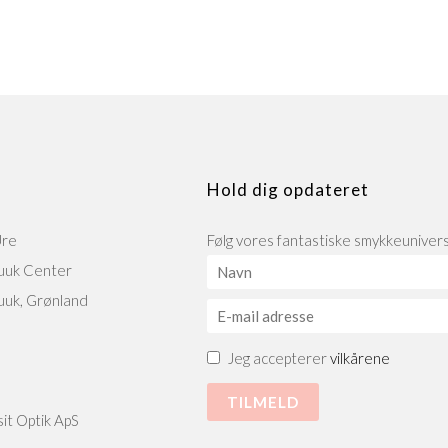
Hold dig opdateret
Ure
Følg vores fantastiske smykkeunivers 
uuk Center
uuk, Grønland
Jeg accepterer
vilkårene
0
it Optik ApS