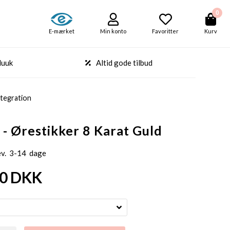
0
E-mærket
Min konto
Favoritter
Kurv
Nuuk
Altid gode tilbud
tegration
 - Ørestikker 8 Karat Guld
ev. 3-14 dage
00
DKK