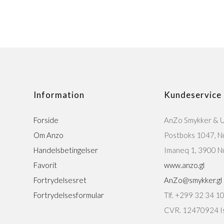
Information
Kundeservice
Forside
AnZo Smykker & 
Om Anzo
Postboks 1047, N
Handelsbetingelser
Imaneq 1, 3900 N
Favorit
www.anzo.gl
Fortrydelsesret
AnZo@smykker.gl
Fortrydelsesformular
Tlf. +299 32 34 1
CVR. 12470924 Is