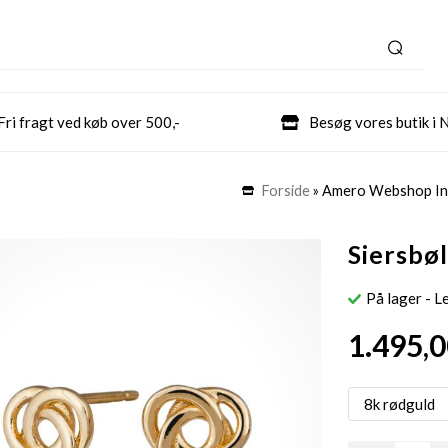
Fri fragt ved køb over 500,-
Besøg vores butik i 
Forside
»
Amero Webshop In
Siersbøl
På lager
- L
1.495,