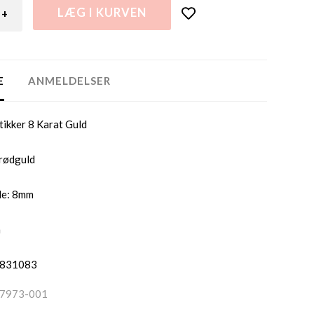
+
E
ANMELDELSER
tikker 8 Karat Guld
 rødguld
de: 8mm
m
3831083
7973-001