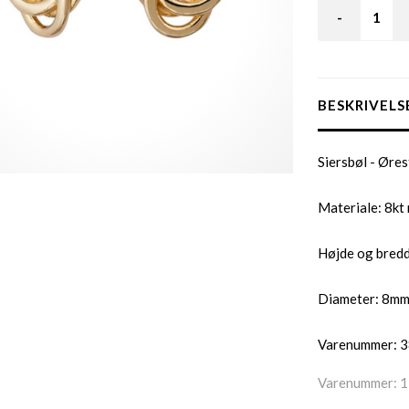
-
BESKRIVELS
Siersbøl - Øres
Materiale: 8kt
Højde og bred
Diameter: 8m
Varenummer: 
Varenummer:
1