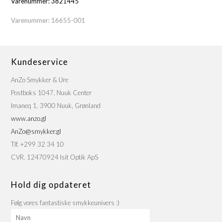
Varenummer: 3821445
Varenummer:
16655-001
Kundeservice
AnZo Smykker & Ure
Postboks 1047, Nuuk Center
Imaneq 1, 3900 Nuuk, Grønland
www.anzo.gl
AnZo@smykker.gl
Tlf. +299 32 34 10
CVR. 12470924 Isit Optik ApS
Hold dig opdateret
Følg vores fantastiske smykkeunivers :)