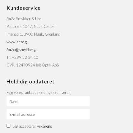
Kundeservice
AnZo Smykker & Ure
Postboks 1047, Nuuk Center
Imaneq 1, 3900 Nuuk, Grønland
www.anzo.gl
AnZo@smykker.gl
Tlf. +299 32 34 10
CVR. 12470924 Isit Optik ApS
Hold dig opdateret
Følg vores fantastiske smykkeunivers :)
Jeg accepterer
vilkårene