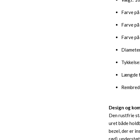
Farve på 
Farve på 
Farve på
Diamete
Tykkelse
Længde f
Rembred
Design og ko
Den rustfrie s
uret både hold
bezel, der er i
rød), understøt