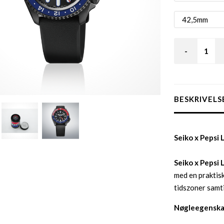
-
BESKRIVELS
Seiko x Pepsi 
Seiko x Pepsi 
med en praktis
tidszoner samti
Nøgleegenska