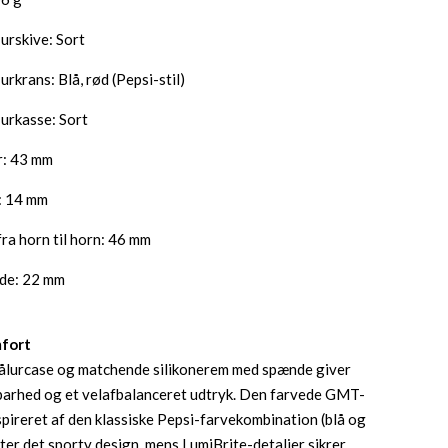
urskive: Sort
urkrans: Blå, rød (Pepsi-stil)
 urkasse: Sort
r: 43 mm
: 14 mm
ra horn til horn: 46 mm
de: 22 mm
mfort
tålurcase og matchende silikonerem med spænde giver
barhed og et velafbalanceret udtryk. Den farvede GMT-
nspireret af den klassiske Pepsi-farvekombination (blå og
ter det sporty design, mens LumiBrite-detaljer sikrer