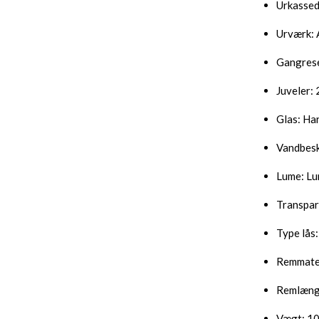
Urkassed
Urværk: 
Gangrese
Juveler: 
Glas: Ha
Vandbesk
Lume: Lu
Transpar
Type lås
Remmater
Remlæng
Vægt: 10