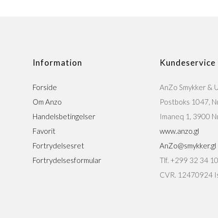
Information
Kundeservice
Forside
AnZo Smykker & 
Om Anzo
Postboks 1047, N
Handelsbetingelser
Imaneq 1, 3900 N
Favorit
www.anzo.gl
Fortrydelsesret
AnZo@smykker.gl
Fortrydelsesformular
Tlf. +299 32 34 1
CVR. 12470924 Is