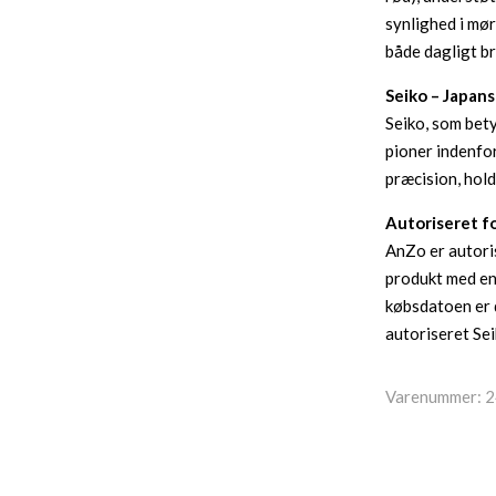
synlighed i mø
både dagligt b
Seiko – Japan
Seiko, som bet
pioner indenfor
præcision, hol
Autoriseret fo
AnZo er autoris
produkt med en 
købsdatoen er 
autoriseret Se
Varenummer:
2