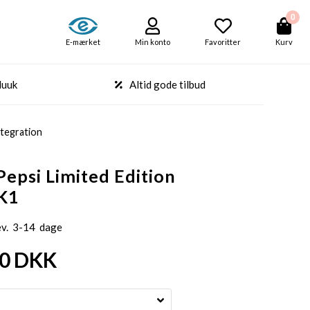
0
E-mærket
Min konto
Favoritter
Kurv
Nuuk
Altid gode tilbud
tegration
Pepsi Limited Edition
K1
ev. 3-14 dage
00
DKK