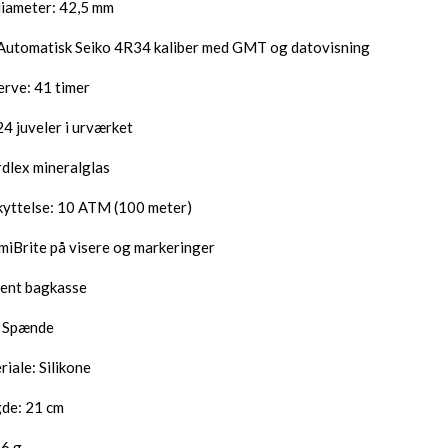
iameter: 42,5 mm
Automatisk Seiko 4R34 kaliber med GMT og datovisning
rve: 41 timer
24 juveler i urværket
rdlex mineralglas
yttelse: 10 ATM (100 meter)
miBrite på visere og markeringer
ent bagkasse
: Spænde
iale: Silikone
de: 21 cm
6 g