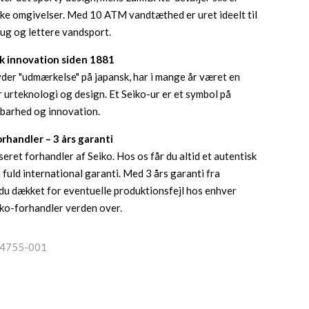
rke omgivelser. Med 10 ATM vandtæthed er uret ideelt til
rug og lettere vandsport.
sk innovation siden 1881
yder "udmærkelse" på japansk, har i mange år været en
 urteknologi og design. Et Seiko-ur er et symbol på
dbarhed og innovation.
rhandler – 3 års garanti
eret forhandler af Seiko. Hos os får du altid et autentisk
fuld international garanti. Med 3 års garanti fra
du dækket for eventuelle produktionsfejl hos enhver
iko-forhandler verden over.
4755-001