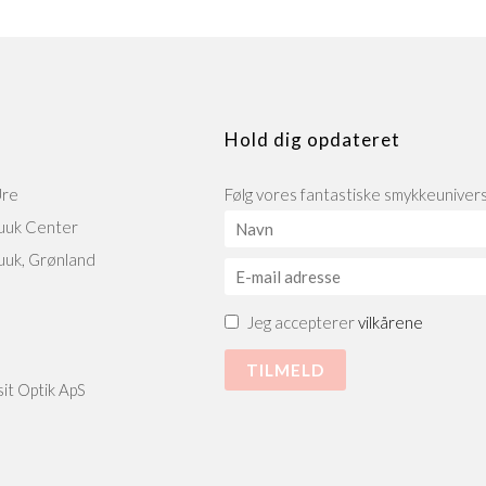
Hold dig opdateret
Ure
Følg vores fantastiske smykkeunivers 
uuk Center
uuk, Grønland
Jeg accepterer
vilkårene
0
it Optik ApS