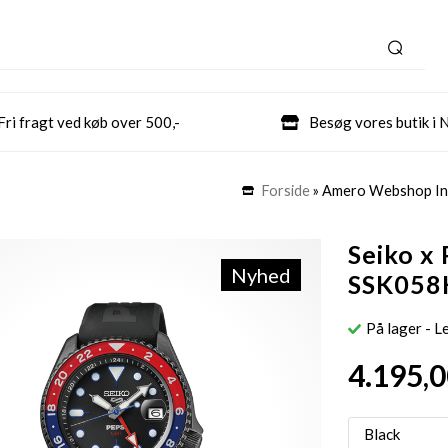
Fri fragt ved køb over 500,-
Besøg vores butik i 
Forside
»
Amero Webshop In
Seiko x 
Nyhed
SSK058
På lager
- L
4.195,