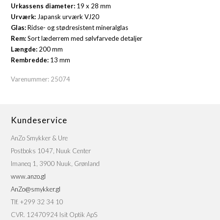
Urkassens diameter:
19 x 28 mm
Urværk:
Japansk urværk VJ20
Glas:
Ridse- og stødresistent mineralglas
Rem:
Sort læderrem med sølvfarvede detaljer
Længde:
200 mm
Rembredde:
13 mm
Varenummer:
25074
Kundeservice
AnZo Smykker & Ure
Postboks 1047, Nuuk Center
Imaneq 1, 3900 Nuuk, Grønland
www.anzo.gl
AnZo@smykker.gl
Tlf. +299 32 34 10
CVR. 12470924 Isit Optik ApS