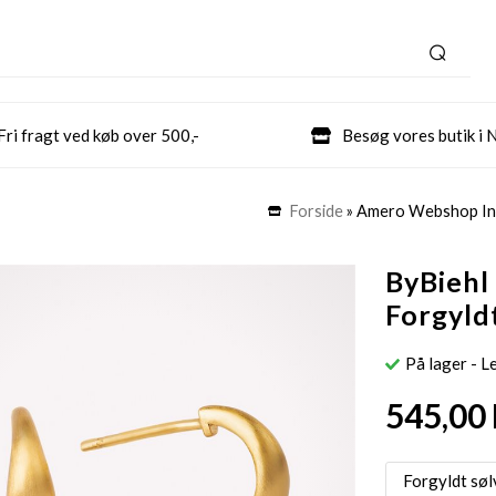
Fri fragt ved køb over 500,-
Besøg vores butik i 
Forside
»
Amero Webshop In
ByBiehl
Forgyld
På lager
- L
545,00