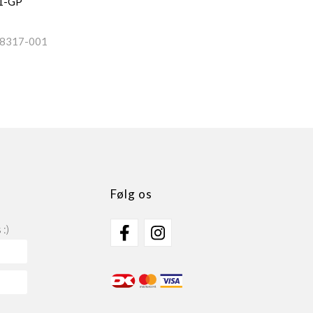
01-GP
8317-001
Følg os
:)