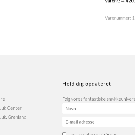
Varenr.: 4-42
Varenummer:
1
Hold dig opdateret
Ure
Følg vores fantastiske smykkeunivers 
uuk Center
uuk, Grønland
Jeg accepterer
vilkårene