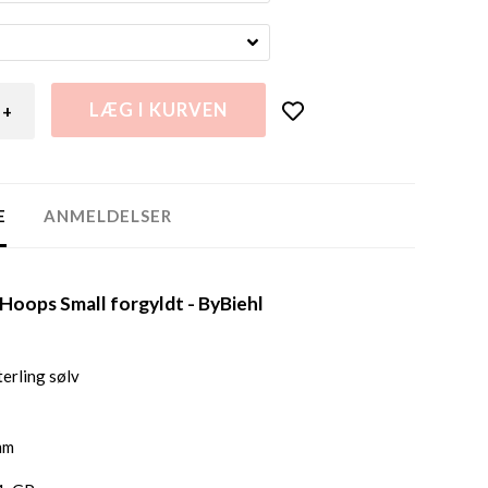
+
E
ANMELDELSER
Hoops Small forgyldt - ByBiehl
erling sølv
mm