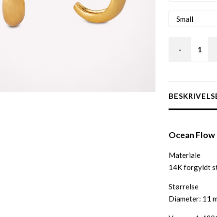
-
BESKRIVELS
Ocean Flow 
Materiale
14K forgyldt st
Størrelse
Diameter: 11 