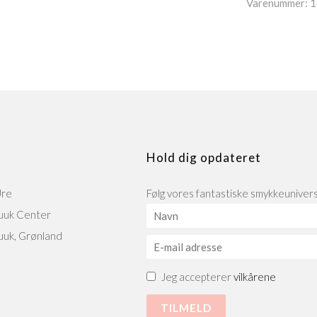
Varenummer:
1
Hold dig opdateret
Ure
Følg vores fantastiske smykkeunivers 
uuk Center
uuk, Grønland
Jeg accepterer
vilkårene
0