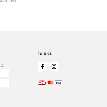
4638-001
Følg os
:)