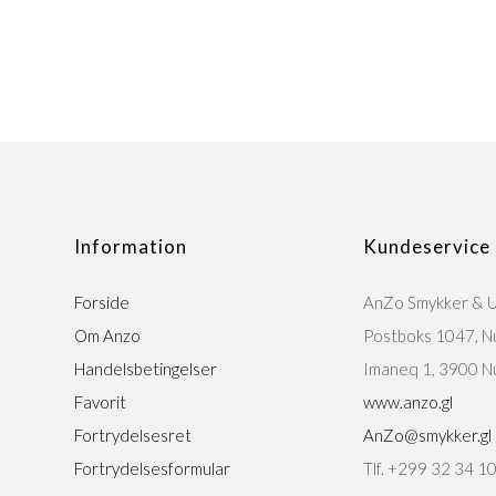
Information
Kundeservice
Forside
AnZo Smykker & 
Om Anzo
Postboks 1047, N
Handelsbetingelser
Imaneq 1, 3900 N
Favorit
www.anzo.gl
Fortrydelsesret
AnZo@smykker.gl
Fortrydelsesformular
Tlf. +299 32 34 1