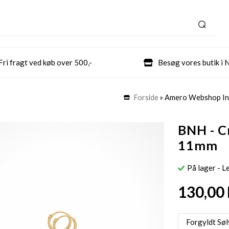
Fri fragt ved køb over 500,-
Besøg vores butik i 
Forside
»
Amero Webshop In
BNH - C
11mm
På lager
- L
130,00